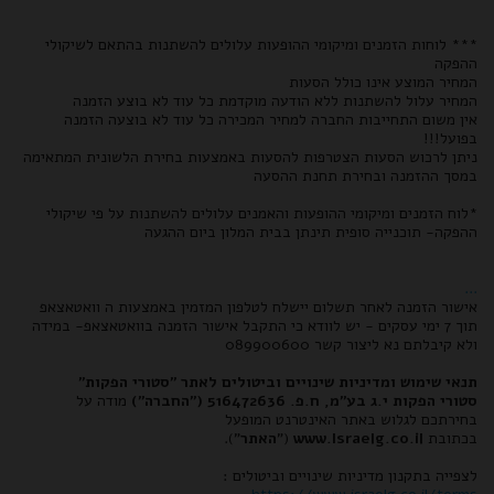
*** לוחות הזמנים ומיקומי ההופעות עלולים להשתנות בהתאם לשיקולי
ההפקה
המחיר המוצע אינו כולל הסעות
המחיר עלול להשתנות ללא הודעה מוקדמת כל עוד לא בוצע הזמנה
אין משום התחייבות החברה למחיר המכירה כל עוד לא בוצעה הזמנה
בפועל!!!
ניתן לרכוש הסעות הצטרפות להסעות באמצעות בחירת הלשונית המתאימה
במסך ההזמנה ובחירת תחנת ההסעה
*לוח הזמנים ומיקומי ההופעות והאמנים עלולים להשתנות על פי שיקולי
ההפקה- תוכנייה סופית תינתן בבית המלון ביום ההגעה
...
אישור הזמנה לאחר תשלום יישלח לטלפון המזמין באמצעות ה וואטאצאפ
תוך 7 ימי עסקים - יש לוודא כי התקבל אישור הזמנה בוואטאצאפ- במידה
ולא קיבלתם נא ליצור קשר 089900600
תנאי שימוש ומדיניות שינויים וביטולים לאתר "סטורי הפקות"
סטורי הפקות י.ג בע"מ, ח.פ. 516472636 ("החברה")
מודה על
בחירתכם לגלוש באתר האינטרנט המופעל
בכתובת
www.Israelg.co.il
("
האתר
").
לצפייה בתקנון מדיניות שינויים וביטולים :