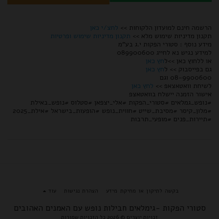
הרשמה חינם למועדון הלקוחות >>
לחצ/י כאן
תקנון מדיניות שימוש מלא >>
תקנון מדיניות שימוש ופרטיות
מידע נוסף : סטורי הפקות י.ג בע"מ
למידע נגיש נא לחייג 089900600
או ללחוץ כאן >>ל
חץ כאן
גם בפייסבוק >> ל
חץ כאן
08-9900600 וגם
לשיחת וואטאצאפ >>
לחץ כאן
אישור הזמנה יישלח בוואטאצפ
#נופש_גמלאים #סטורי_הפקות #אלי_יצפאן #סטלוס #נופש_באילת
#מלון_קיסר #מסיבת_שייט #חווית_נופש #הופעות_בישראל #אילת_2025
#תיירות_פנים #מופעי_תרבות
בקשה לתיקון או מחיקת מידע
הצהרת נגישות
עוד
סטורי הפקות -גימלאים חבילות נופש עם האמנים האהובים
זכויות יוצרים © 2026 כל הזכויות שמורות