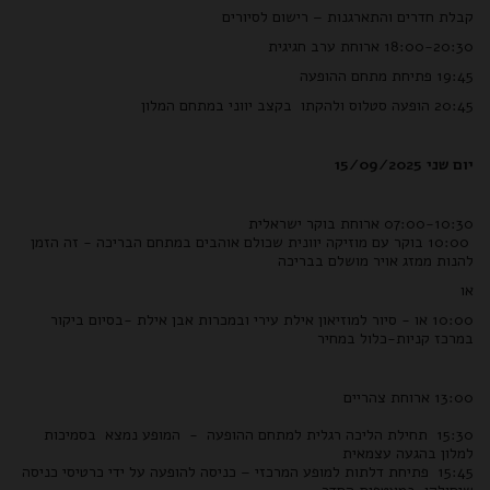
קבלת חדרים והתארגנות – רישום לסיורים
18:00-20:30 ארוחת ערב חגיגית
19:45 פתיחת מתחם ההופעה
20:45 הופעה סטלוס ולהקתו בקצב יווני במתחם המלון
יום שני 15/09/2025
07:00-10:30 ארוחת בוקר ישראלית
10:00 בוקר עם מוזיקה יוונית שכולם אוהבים במתחם הבריכה - זה הזמן
להנות ממזג אויר מושלם בבריכה
או
10:00 או - סיור למוזיאון אילת עירי ובמכרות אבן אילת -בסיום ביקור
במרכז קניות-כלול במחיר
13:00 ארוחת צהריים
15:30 תחילת הליכה רגלית למתחם ההופעה - המופע נמצא בסמיכות
למלון בהגעה עצמאית
15:45 פתיחת דלתות למופע המרכזי – כניסה להופעה על ידי כרטיסי כניסה