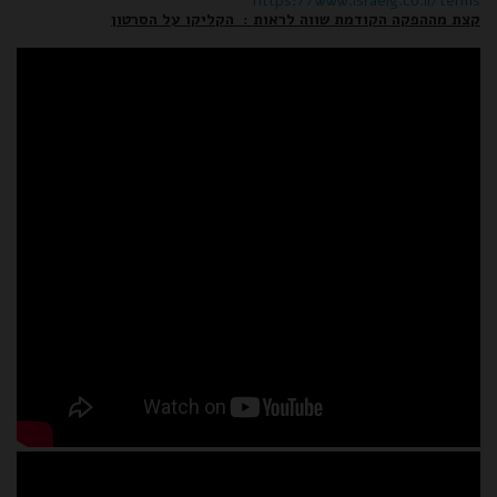
https://www.israelg.co.il/terms
קצת מההפקה הקודמת שווה לראות : הקליקו על הסרטון