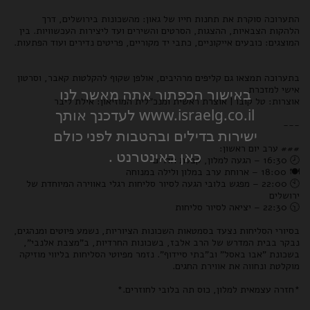
התערוכה סוקרת את תחנות חייו של גאון: מהשכונות בירושלים, דרך
הלהקות הצבאיות, ההצגות, הסרטים והשירים ועד ליצירות העכשוויות. בין
המוצגים: כובעים אייקוניים, כתבי יד מקוריים, פריטים נדירים ועוד הפתעות.
בתערוכה תמצאו גם קליפים מרהיבים, אולפן שקוף להקלטות קאבר, וסרטון
אישי למזכרת.
באישור הכפתור אתה מאשר לנו
אוצרות: טל קובו | אוצרת ראשית ומנכ"לית המוזיאון: אילת ליבר
www.israelg.co.il לעדכנך אותך
---
ישירות בדילים ובהטבות לפני כולם
### ערב יום ראשון:
כאן באינטרנט .
🕗 16:30 – הגעה למלון, קבלת חדרים
🍽️ 18:00 – ארוחת ערב במלון ולילה במנוחה
🕙 22:00 – מפגש בלובי הגעה לסיור סליחות רגלי באווירה המיוחדת של
ירושלים
🕥 22:30 – יציאה לסיור סליחות
בסיורי הסליחות נצעד בסמטאות השכונות הציוריות, נשמע פיוטים ומנהגים,
נבקר בבית המדרש של הרב אלבז, בשכונות החרדיות, ב"מצבת אלנבי",
בשכונת "אבו באסל" וב"בתי סיידוף". נזמר מפיוטי הסליחות בליווי מוזיקה
מוקלטת ונחווה את אווירת החגים.
*חזרה עצמאית למלון, כוס תה בלובי לחוזרים.*