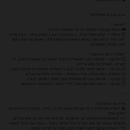
### תכנית ופעילויות
*יציאה:*
🚌 יציאה מנקודת האיסוף על ידי אוטובוס תיירים
⏰ 0830 – יציאה מתל אביב, ב 7.9.2025 וגם ב 18.9.2025 רכבת מרכז
דרך נמיר לכיוון צפון במסוף האוטובסים מסוף E8 ( האוטובוס יוצא בזמן
ואינו ממתין למאחרים)
*מסלול היום הראשון:*
🕤 09:30 – ארוחת בוקר עצמאית בלטרון (הסבר על משטרת לטרון, יד
לשריון, תצפית על עמק איילון)
🕥 10:30 – יציאה לסיור מודרך רכוב בירושלים: תצפית על ארמון הנציב,
הר הצופים, כפת הסלע, סיור בחומות – עצירות לסיורים קצרים
🕧 13:30 – ארוחת צהריים עצמאית וזמן חופשי בארמון הנציב
🕔 15:00 – הגעה למוזיאון מגדל דויד וביקור בתערוכת יהורם גאון
---
### על התערוכה:
🎤 *חוויה מוזיקלית לרגל שבעים שנות יצירה, שירה, קולנוע וירושלים של
יהורם גאון*
דרך מיצגים אינטראקטיביים, סרטונים, קליפים ייחודיים, פריטים נדירים
מהאוסף האישי של גאון ומדריך קולי מלווה בקולו – נגלה את הדרך שעשה
ילד ירושלמי שהפך לסמל לאומי ולפס הקול של מדינה שלמה.