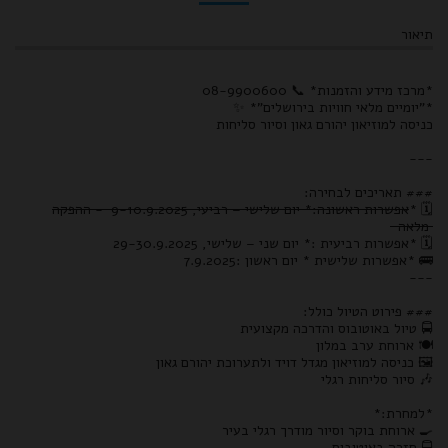
תיאור
*מרכז מידע והזמנות* 📞 08-9900600
*"יומיים מלאי חוויות בירושלים"* ✨
כניסה למוזיאון יהורם גאון וסיור סליחות
---
### תאריכים לבחירה:
🗓️ *
אפשרות ראשונה:* יום שלישי – רביעי, 9-10.9.2025 - ההפקה
מלאה
🗓️ *אפשרות רביעית :* יום שני – שלישי, 29-30.9.2025
🚌 *אפשרות שלישית * יום ראשון :7.9.2025
---
### פירוט הטיול כולל:
🚍 טיול באוטובוס והדרכה מקצועית
🍽️ ארוחת ערב במלון
🖼️ כניסה למוזיאון מגדל דויד ולתערוכת יהורם גאון
🎶 סיור סליחות רגלי
*למחרת:*
🍳 ארוחת בוקר וסיור מודרך רגלי בעיר
🚍 חזרה באוטובוס