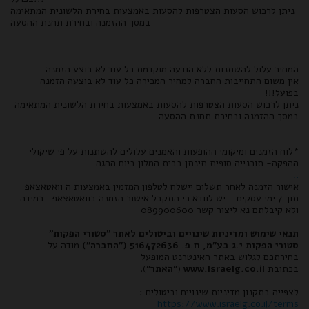
ניתן לרכוש הסעות הצטרפות להסעות באמצעות בחירת הלשונית המתאימה
במסך ההזמנה ובחירת תחנת ההסעה
המחיר עלול להשתנות ללא הודעה מוקדמת כל עוד לא בוצע הזמנה
אין משום התחייבות החברה למחיר המכירה כל עוד לא בוצעה הזמנה
בפועל!!!
ניתן לרכוש הסעות הצטרפות להסעות באמצעות בחירת הלשונית המתאימה
במסך ההזמנה ובחירת תחנת ההסעה
*לוח הזמנים ומיקומי ההופעות והאמנים עלולים להשתנות על פי שיקולי
ההפקה- תוכנייה סופית תינתן בבית המלון ביום ההגה
..
אישור הזמנה לאחר תשלום יישלח לטלפון המזמין באמצעות ה וואטאצאפ
תוך 7 ימי עסקים - יש לוודא כי התקבל אישור הזמנה בוואטאצאפ- במידה
ולא קיבלתם נא ליצור קשר 089900600
תנאי שימוש ומדיניות שינויים וביטולים לאתר "סטורי הפקות"
סטורי הפקות י.ג בע"מ, ח.פ. 516472636 ("החברה")
מודה על
בחירתכם לגלוש באתר האינטרנט המופעל
בכתובת
www.Israelg.co.il
("
האתר
").
לצפייה בתקנון מדיניות שינויים וביטולים :
https://www.israelg.co.il/terms