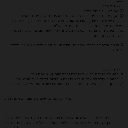
---
### יום שני:
🕖 07:00 – ארוחת בוקר
🕤 09:30 – סיור מודרך רגלי בשכונת נחלאות ובשוק מחנה יהודה
נבקר בשכונת הפחים, בשכונת אוהל משה, בגן בוסתן ספרדי, בביתו של
נשיא המדינה יצחק נבון ובבית הרב אריה לוין.
נסייר בין בתי הקפה, הדוכנים והמסעדות של השוק, ונהנה מזמן חופשי
לקניות ולסיום היום.
🚍 לאחר ארוחת צהריים עצמאית, סיום הטיול סביב השעה 14:00, חזרה
הביתה.
---
### הערות:
📌 *המחיר מותנה ברישום מוקדם ובמינימום 45 משתתפים*
⚠️ *המחיר עלול להשתנות ללא הודעה מוקדמת עד לאישור ההזמנה*
🔗 *ניתן לרכוש הסעות והצטרפות להסעות בלשונית המתאימה בהזמנה*
המחיר מותנה ברישום מינימום 45 משתתפים
המחיר עלול להשתנות ללא הודעה מוקדמת כל עוד לא בוצע הזמנה
אין משום התחייבות החברה למחיר המכירה כל עוד לא בוצעה הזמנה
בפועל!!!