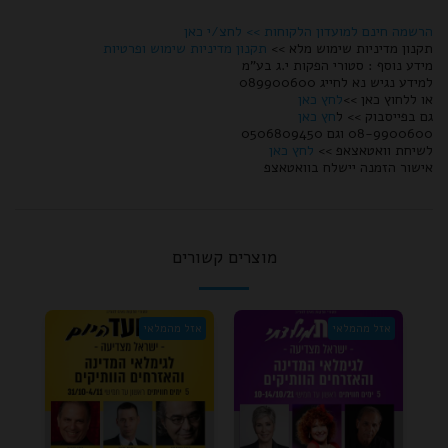
הרשמה חינם למועדון הלקוחות >>
לחצ/י כאן
תקנון מדיניות שימוש מלא >>
תקנון מדיניות שימוש ופרטיות
מידע נוסף : סטורי הפקות י.ג בע"מ
למידע נגיש נא לחייג 089900600
או ללחוץ כאן >>
לחץ כאן
גם בפייסבוק >> ל
חץ כאן
08-9900600 וגם 0506809450
לשיחת וואטאצאפ >>
לחץ כאן
אישור הזמנה יישלח בוואטאצפ
מוצרים קשורים
אזל מהמלאי
אזל מהמלאי