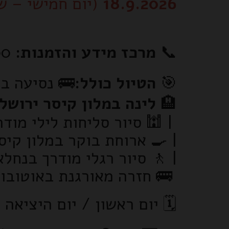
 חמישי – שישי)
18.9.2026
08-9900600
מרכז מידע והזמנות:
📞
ה מקצועית |
הטיול כולל:
🎯
נה במלון קיסר ירושלים
🏨
 - סיור מודרך בכנסת ישראל
ת בוקר במלון קיסר ירושלים
נחלאות ובשוק מחנה יהודה |
 חזרה מאורגנת באוטובוס
🗓️ יום ראשון / יום היציאה