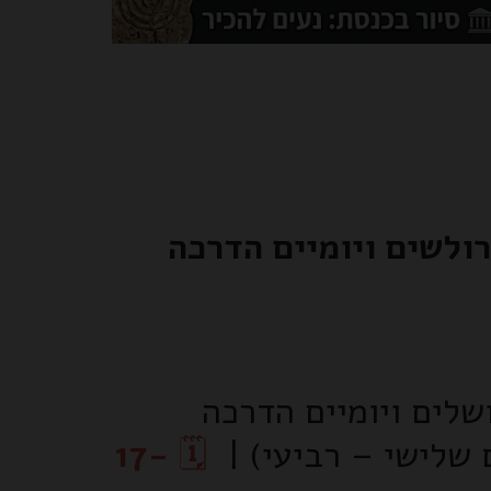
 שלישי – רביעי) |
🗓️
17-