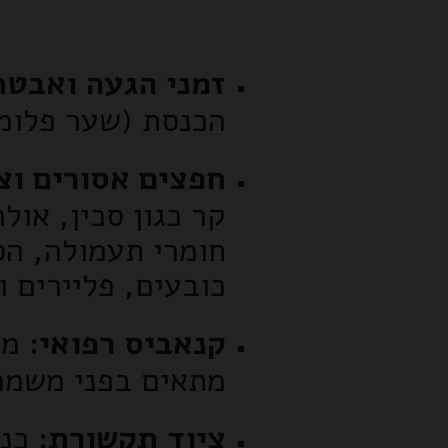
זמני הגעה ואבטח
הכנסת (שער פלומב
חפצים אסורים וצי
קר כגון סכין, אול
חומרי תעמולה, הס
כובעים, פליירים ו
קנאביס רפואי:
מב
מתאים בפני משמר
ציוד תקשורת:
כני