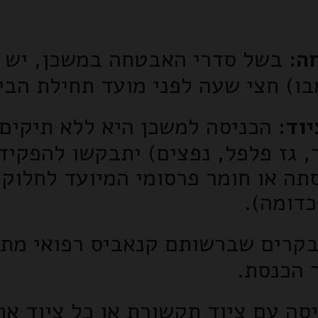
ה:
בשל סדרי האבטחה במשכן, יש ל
ו) חצי שעה לפני מועד תחילת הבי
וד:
הכניסה למשכן היא ללא תיקים.
ר, גז פלפל, נפצים) יתבקשו להפקיד
תה או חומר פרסומי המיועד לחלוקה
כדומה).
קרים שברשותם קנאביס רפואי מתבק
 הכנסת.
סה עם ציוד תקשורת או כל ציוד אח