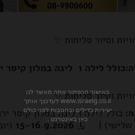
ויות וסיור סליחות ✨
יסר ירולשים ויומיים הדרכה
באישור הכפתור אתה מאשר לנו
ויות וסיור סליחות ✨
www.israelg.co.il לעדכנך אותך
ישירות בדילים ובהטבות לפני כולם
ה:
כולל לילה 1 לינה במלון קיסר ירושלים ויומיים הדרכה
כאן באינטרנט .
 שלישי) | 🗓️
15-16.9.2026
(יום