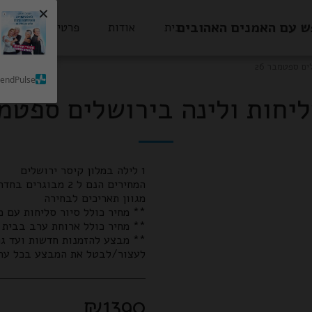
×
ש עם האמנים האהובים
בית
אודות
פרטי הסעות
ים ספטמבר 26
SendPulse
ליחות ולינה בירושלים ספטמבר
** מבצע להזמנות חדשות ועד גמ
לעצור/לבטל את המבצע בכל עת 
₪
1390