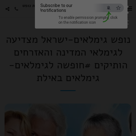
×
סטורי הפקות -גימלאים חבילות נופש
Subscribe to our
notifications!
עם האמנים האהובים
To enable permission prompts, click
ESC
on the notification icon
נופש גימלאים-ישראל מצדיעה
לגימלאי המדינה והאזרחים
הותיקים #חופשה לגימלאים-
גימלאים באילת