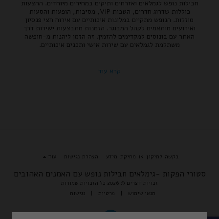
חבילות נופש לגמלאים ואזרחים ותיקים במחירים מיוחדים. ההצעות
כוללות שדרוג חדרים, הטבות VIP, מסיבות, הופעות והסעות
מוזלות. הנופש מתקיים במלונות איכותיים עם אירוח חצי פנסיון
ואירועים מותאמים לקהל המבוגר. הזמנות מתבצעות ישירות דרך
האתר עם בונוסים למקדימים להזמין. זה הזמן ליהנות מ-חופשה
משתלמת לגמלאים עם שירות אישי ותכנים איכותיים.
קרא עוד
בקשה לתיקון או מחיקת מידע
הצהרת נגישות
עוד
סטורי הפקות -גימלאים חבילות נופש עם האמנים האהובים
זכויות יוצרים © 2026 כל הזכויות שמורות
תנאי שימוש
|
פרטיות
|
נגישות