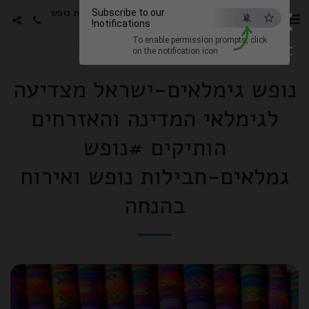
×
סטורי הפקות -גימלאים חבילות נופש
Subscribe to our
notifications!
עם האמנים האהובים
To enable permission prompts, click
ESC
on the notification icon
נופש גימלאים-ישראל מצדיעה
לגימלאי המדינה והאזרחים
הותיקים #נופש
גמלאים-חבילות נופש ואירוח
בהנחה