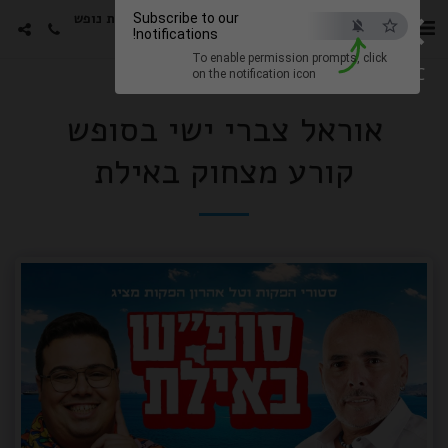
×
סטורי הפקות -גימלאים חבילות נופש
Subscribe to our
notifications!
עם האמנים האהובים
To enable permission prompts, click
ESC
on the notification icon
אוראל צברי ישי בסופש
קורע מצחוק באילת