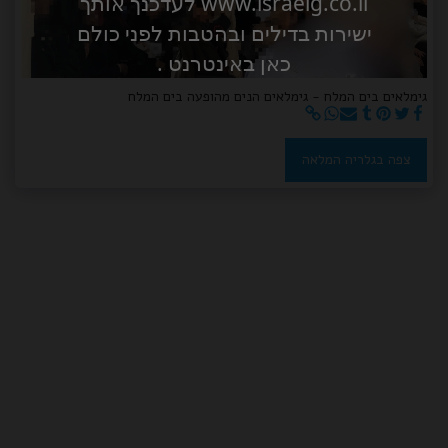
www.israelg.co.il לעדכנך אותך
ישירות בדילים ובהטבות לפני כולם
כאן באינטרנט .
גימלאים בים המלח - גימלאים הנים מהופעה בים המלח
צפה בגלריה המלאה