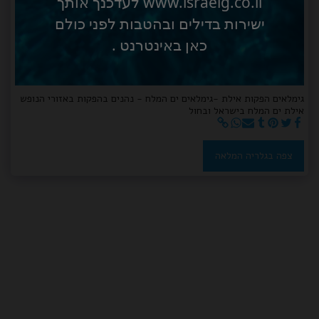
www.israelg.co.il לעדכנך אותך
ישירות בדילים ובהטבות לפני כולם
כאן באינטרנט .
גימלאים הפקות אילת -גימלאים ים המלח - נהנים בהפקות באזורי הנופש
אילת ים המלח בישראל ובחול
צפה בגלריה המלאה