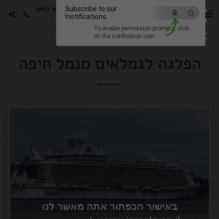
×
סטורי הפקות -גימלאים חבילות נופש
Subscribe to our
notifications!
עם האמנים האהובים
To enable permission prompts, click
ESC
on the notification icon
הפלגה לגמלאים מנמל חיפה
באישור הכפתור אתה מאשר לנו