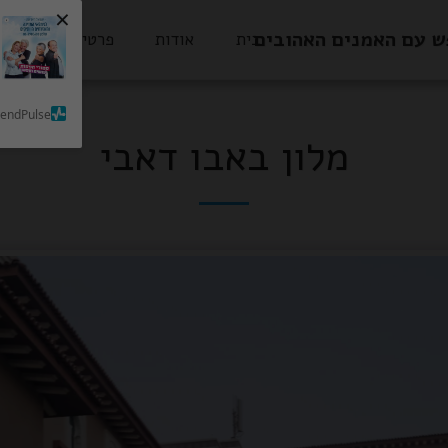
×
ש עם האמנים האהובים
בית
אודות
פרטי הסעות
SendPulse
מלון באבו דאבי