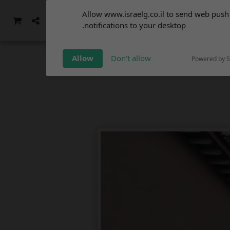
Subscribe to our
Allow www.israelg.co.il to send web push
notifications!
ממה שהיה - סרטוני וידאו
עוד
notifications to your desktop.
To enable permission prompts, click
on the notification icon
Allow
Don't allow
Powered by 