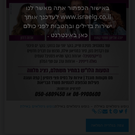
באישור הכפתור אתה מאשר לנו
www.israelg.co.il לעדכנך אותך
ישירות בדילים ובהטבות לפני כולם
כאן באינטרנט .
נופש גימלאים באילת - נופש גימלאים באילת
נופש גימלאים באילת
צפה בגלריה המלאה