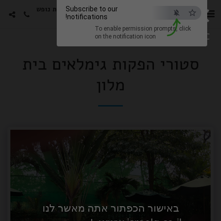
×
סטורי הפקות -גימלאים חבילות נופש
Subscribe to our
notifications!
עם האמנים האהובים
To enable permission prompts, click
ESC
on the notification icon
סטורי הפקות גימלאים בית
מלון
באישור הכפתור אתה מאשר לנו