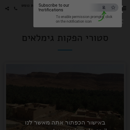
×
סטורי הפקות -גימלאים חבילות נופש
Subscribe to our
notifications!
עם האמנים האהובים
To enable permission prompts, click
ESC
on the notification icon
סטורי הפקות גימלאים
באישור הכפתור אתה מאשר לנו