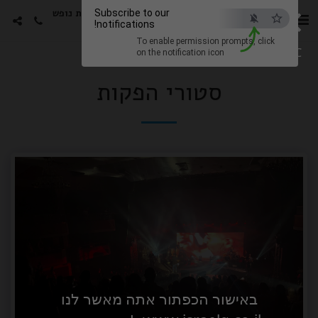
×
סטורי הפקות -גימלאים חבילות נופש
Subscribe to our
notifications!
עם האמנים האהובים
To enable permission prompts, click
ESC
on the notification icon
סטורי הפקות
באישור הכפתור אתה מאשר לנו