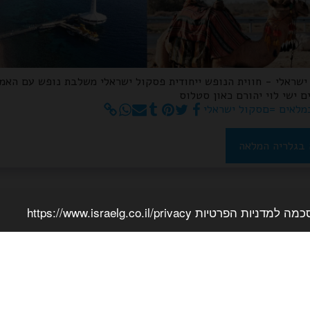
ישראלי - חווית הנופש ייחודית פסקול ישראלי משלבת נופש עם האמ
 ישי לוי יהורם כאון סטלוס
מלאים =םסקול ישראלי
בגלריה המלאה
יות https://www.israelg.co.il/privacy
בקשה לתיקון 
נים האהובים