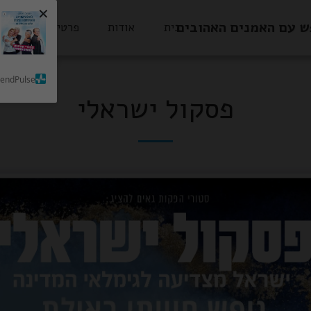
×
ש עם האמנים האהובים
בית
אודות
פרטי הסעות
SendPulse
פסקול ישראלי