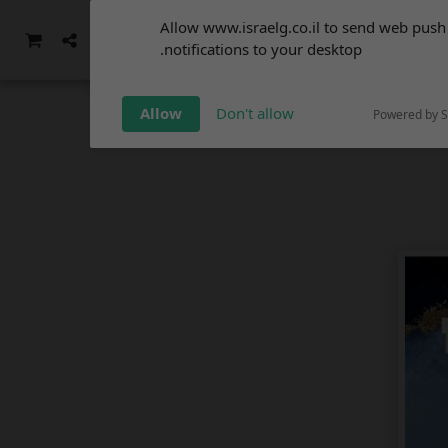
Subscribe to our
Allow www.israelg.co.il to send web push
notifications!
ממה שהיה - סרטוני וידאו
עוד
notifications to your desktop.
To enable permission prompts, click
on the notification icon
Allow
Don't allow
Powered by 