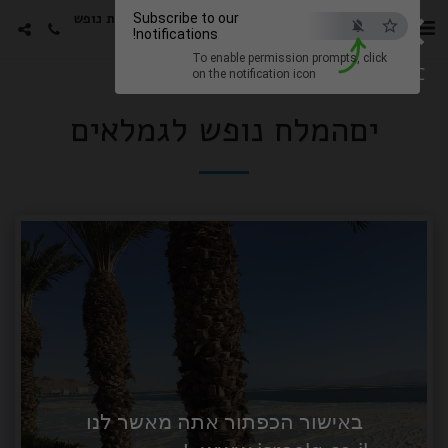
×
סטורי הפקות -גימלאים חבילות נופש
Subscribe to our
notifications!
עם האמנים האהובים
To enable permission prompts, click
ESC
on the notification icon
יםהמלח נופש לגמלאים
באישור הכפתור אתה מאשר לנו