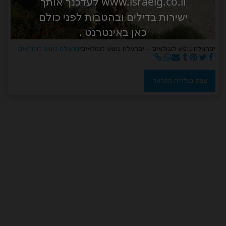
www.israelg.co.il לעדכנך אותך
ישירות בדילים ובהטבות לפני כולם
כאן באינטרנט .
יםהמלח נופש לגמלאים - יםהמלח נופש לגמלאים
יםהמלח נופש לגמלאים
צפה בגלריה המלאה