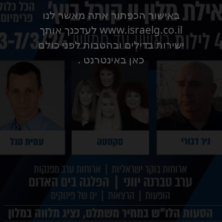
באישור הכפתור אתה מאשר לנו
www.israelg.co.il לעדכנך אותך
ישירות בדילים ובהטבות לפני כולם
כאן באינטרנט .