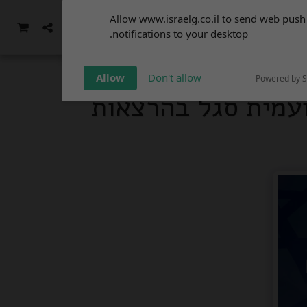
Subscribe to our
Allow www.israelg.co.il to send web push
notifications!
אודות
פרטי הסעות
עוד
notifications to your desktop.
To enable permission prompts, click
on the notification icon
Allow
Don't allow
Powered by 
 ועמית סגל בהרצאות