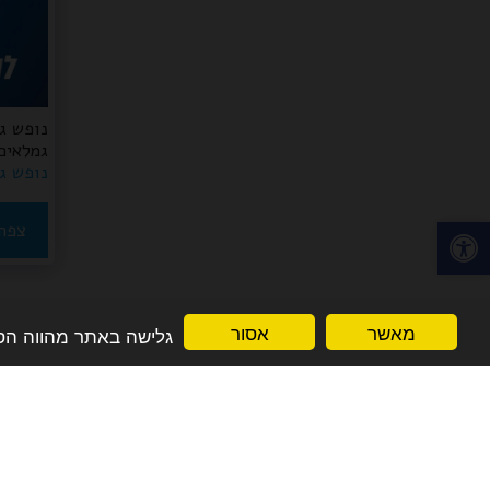
נופש ג
גמלאים 
נופש גמ
צפה 
מאשר
אסור
גלישה באתר מהווה הסכמה למדניות הפרט
סטורי הפקות -גימלאים חבילות נופש עם האמ
זכויות יוצרים © 2026 כל הזכויות שמורות
תנאי שימוש
|
פרטיות
|
נגישות