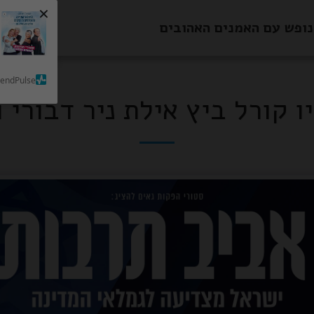
×
נופש עם האמנים האהובים
בית
SendPulse
ו קורל ביץ אילת ניר דבורי