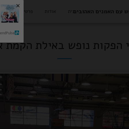
×
ש עם האמנים האהובים
בית
אודות
פרטי הסעות
SendPulse
 הפקות נופש באילת הקמת א