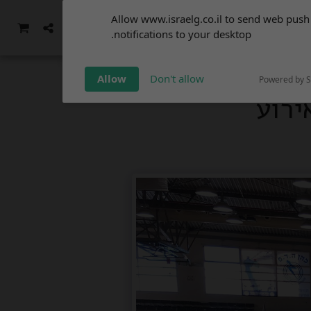
Subscribe to our
Allow www.israelg.co.il to send web push
notifications!
ממה שהיה - סרטוני וידאו
עוד
notifications to your desktop.
To enable permission prompts, click
on the notification icon
Allow
Don't allow
Powered by 
ירוע